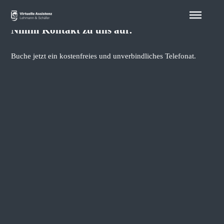
Menü überspringen
Nimm Kontakt zu uns auf:
Buche jetzt ein kostenfreies und unverbindliches Telefonat.